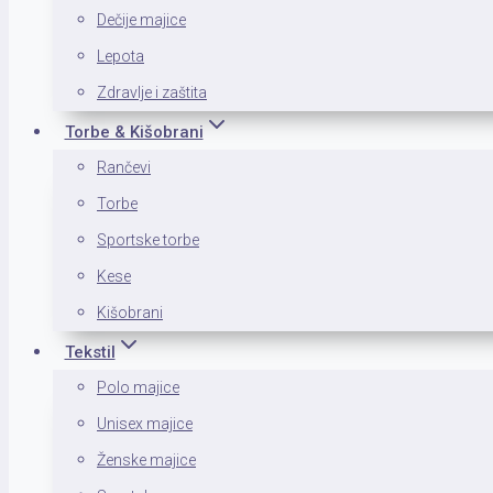
Dečije majice
Lepota
Zdravlje i zaštita
Torbe & Kišobrani
Rančevi
Torbe
Sportske torbe
Kese
Kišobrani
Tekstil
Polo majice
Unisex majice
Ženske majice