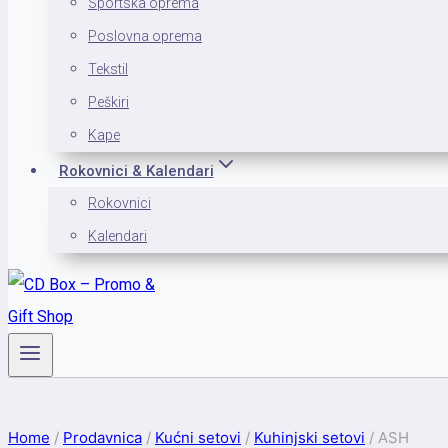
Sportska oprema
Poslovna oprema
Tekstil
Peškiri
Kape
Rokovnici & Kalendari
Rokovnici
Kalendari
Home
/
Prodavnica
/
Kućni setovi
/
Kuhinjski setovi
/
ASH