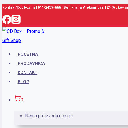
Skip
kontakt@cdbox.rs
|
011/2457-666
|
Bul. kralja Aleksandra 124 (Vukov 
to
content
POČETNA
PRODAVNICA
KONTAKT
BLOG
0
Nema proizvoda u korpi.