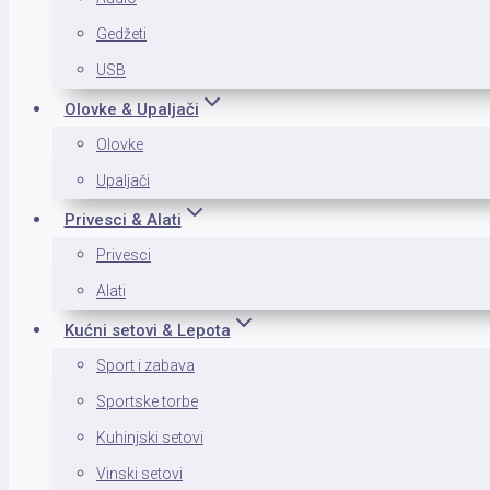
Gedžeti
USB
Olovke & Upaljači
Olovke
Upaljači
Privesci & Alati
Privesci
Alati
Kućni setovi & Lepota
Sport i zabava
Sportske torbe
Kuhinjski setovi
Vinski setovi