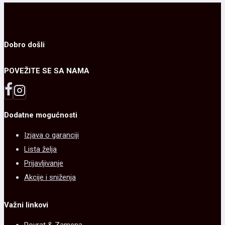
stranici
varijanti.
proizvoda.
Opcije
mogu
Dobro došli
biti
POVEŽITE SE SA NAMA
izabrane
na
stranici
Dodatne mogućnosti
proizvoda.
Izjava o garanciji
Lista želja
Prijavljivanje
Akcije i sniženja
Važni linkovi
Povrat & Zamena