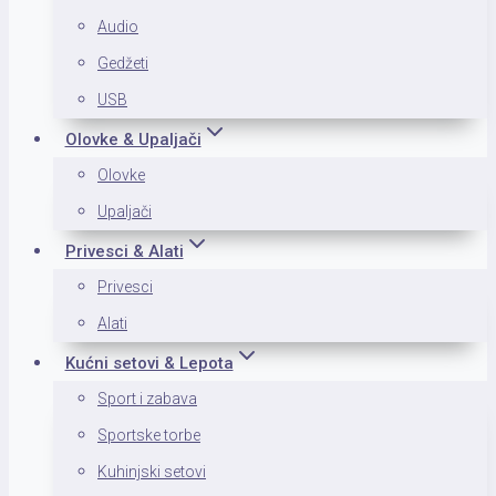
Audio
Gedžeti
USB
Olovke & Upaljači
Olovke
Upaljači
Privesci & Alati
Privesci
Alati
Kućni setovi & Lepota
Sport i zabava
Sportske torbe
Kuhinjski setovi