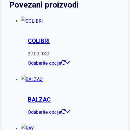
Povezani proizvodi
COLIBRI
27.00
RSD
Ovaj
Odaberite opcije
proizvod
ima
više
BALZAC
varijanti.
Opcije
Ovaj
Odaberite opcije
mogu
proizvod
biti