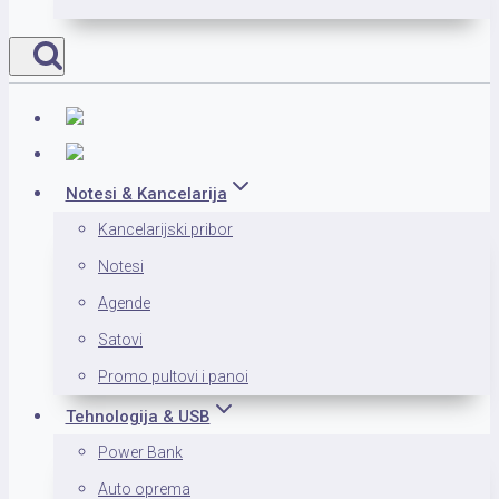
Notesi & Kancelarija
Kancelarijski pribor
Notesi
Agende
Satovi
Promo pultovi i panoi
Tehnologija & USB
Power Bank
Auto oprema